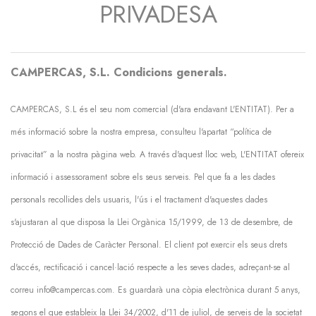
PRIVADESA
CAMPERCAS, S.L. Condicions generals.
CAMPERCAS, S.L és el seu nom comercial (d'ara endavant L'ENTITAT). Per a
més informació sobre la nostra empresa, consulteu l'apartat “política de
privacitat” a la nostra pàgina web. A través d'aquest lloc web, L'ENTITAT ofereix
informació i assessorament sobre els seus serveis. Pel que fa a les dades
personals recollides dels usuaris, l'ús i el tractament d'aquestes dades
s'ajustaran al que disposa la Llei Orgànica 15/1999, de 13 de desembre, de
Protecció de Dades de Caràcter Personal. El client pot exercir els seus drets
d'accés, rectificació i cancel·lació respecte a les seves dades, adreçant-se al
correu info@campercas.com. Es guardarà una còpia electrònica durant 5 anys,
segons el que estableix la Llei 34/2002, d'11 de juliol, de serveis de la societat