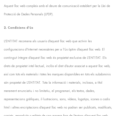
Aquest lloc web compleix amb el deure de comunicació establert per la Llei de
Protecció de Dades Personals (LPDP).
2. Condicions d'ús
L'ENTITAT recomana als usuaris d'aquest lloc web que activin les
configuracions d'Internet necessàries per a l'ús òptim d'aquest lloc web. El
contingut íntegre d'aquest lloc web és propietat exclusiva de L'ENTITAT. Els
drets de propietat intel·lectual, inclòs el dret d'autor associat a aquest lloc web,
així com tots els materials i totes les marques disponibles en tots els subdominis
són propietat de L'ENTITAT. Tota la informació i materials, inclosos, a títol
merament enunciatiu i no limitatiu, el programari, els textos, dades,
representacions gràfiques, il·lustracions, sons, vídeos, logotips, icones o codis
html i altres encriptacions d'aquest lloc web no podran ser publicats, modificats,
copiats, reproduïts o editats de cap manera fora de l'entorn d'aquest lloc web