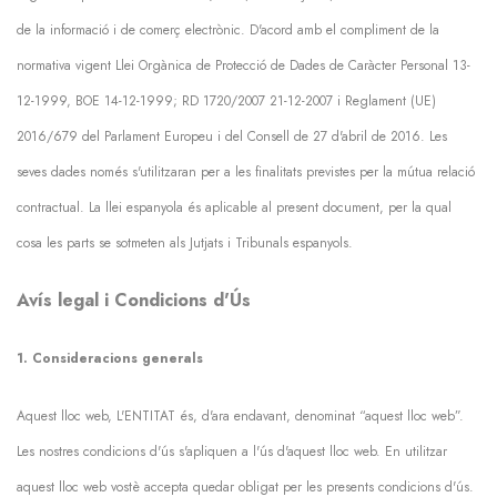
de la informació i de comerç electrònic. D'acord amb el compliment de la
normativa vigent Llei Orgànica de Protecció de Dades de Caràcter Personal 13-
12-1999, BOE 14-12-1999; RD 1720/2007 21-12-2007 i Reglament (UE)
2016/679 del Parlament Europeu i del Consell de 27 d'abril de 2016. Les
seves dades només s'utilitzaran per a les finalitats previstes per la mútua relació
contractual. La llei espanyola és aplicable al present document, per la qual
cosa les parts se sotmeten als Jutjats i Tribunals espanyols.
Avís legal i Condicions d'Ús
1. Consideracions generals
Aquest lloc web, L'ENTITAT és, d'ara endavant, denominat “aquest lloc web”.
Les nostres condicions d'ús s'apliquen a l'ús d'aquest lloc web. En utilitzar
aquest lloc web vostè accepta quedar obligat per les presents condicions d'ús.