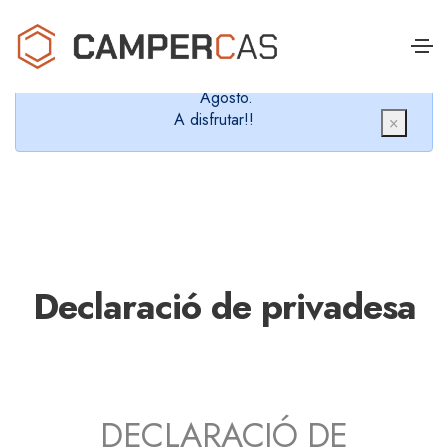
Cerramos en verano, que nos queremos dar un
chapuzón y refrescarnos.
Cerrados desde el 8 de Agosto hasta el 30 de
Agosto.
A disfrutar!!
×
Declaració de privadesa
DECLARACIÓ DE