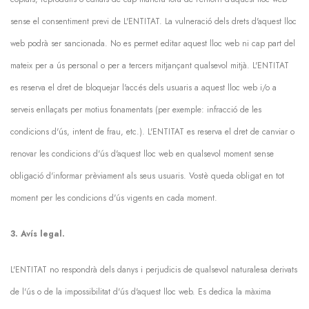
sense el consentiment previ de L'ENTITAT. La vulneració dels drets d'aquest lloc
web podrà ser sancionada. No es permet editar aquest lloc web ni cap part del
mateix per a ús personal o per a tercers mitjançant qualsevol mitjà. L'ENTITAT
es reserva el dret de bloquejar l'accés dels usuaris a aquest lloc web i/o a
serveis enllaçats per motius fonamentats (per exemple: infracció de les
condicions d'ús, intent de frau, etc.). L'ENTITAT es reserva el dret de canviar o
renovar les condicions d'ús d'aquest lloc web en qualsevol moment sense
obligació d'informar prèviament als seus usuaris. Vostè queda obligat en tot
moment per les condicions d'ús vigents en cada moment.
3. Avís legal.
L'ENTITAT no respondrà dels danys i perjudicis de qualsevol naturalesa derivats
de l'ús o de la impossibilitat d'ús d'aquest lloc web. Es dedica la màxima