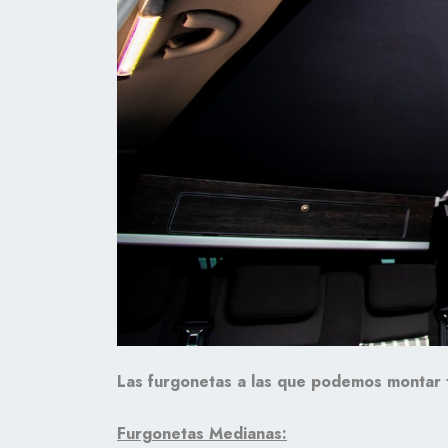
Las furgonetas a las que podemos montar t
Furgonetas Medianas: