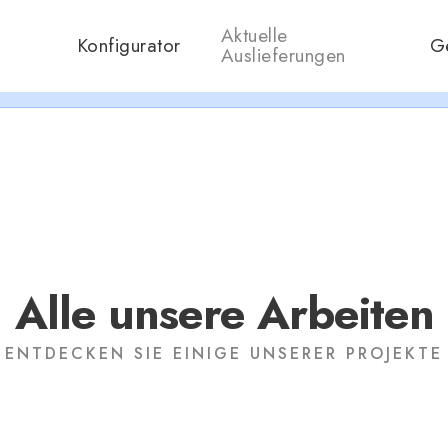
ramos en verano, que nos queremos dar un chapuzón y refrescar
Aktuelle
Konfigurator
G
Cerrados desde el 8 de Agosto hasta el 30 de Agosto.
Auslieferungen
A disfrutar!!
Alle unsere Arbeiten
ENTDECKEN SIE EINIGE UNSERER PROJEKTE