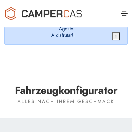
Cerramos en verano, que nos queremos dar un
chapuzón y refrescarnos.
Cerrados desde el 8 de Agosto hasta el 30 de
Agosto.
A disfrutar!!
×
Fahrzeugkonfigurator
ALLES NACH IHREM GESCHMACK