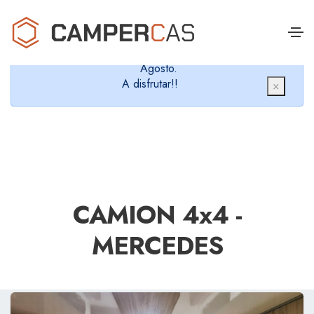
Cerramos en verano, que nos queremos dar un
chapuzón y refrescarnos.
Cerrados desde el 8 de Agosto hasta el 30 de
Agosto.
A disfrutar!!
×
CAMION 4x4 -
MERCEDES