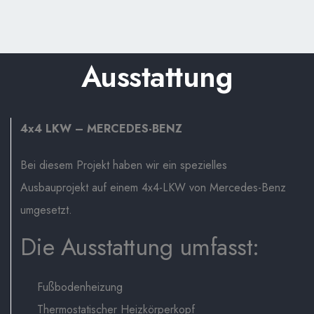
Ausstattung
4x4 LKW – MERCEDES-BENZ
Bei diesem Projekt haben wir ein spezielles
Ausbauprojekt auf einem 4x4-LKW von Mercedes-Benz
umgesetzt.
Die Ausstattung umfasst:
Fußbodenheizung
Thermostatischer Heizkörperkopf