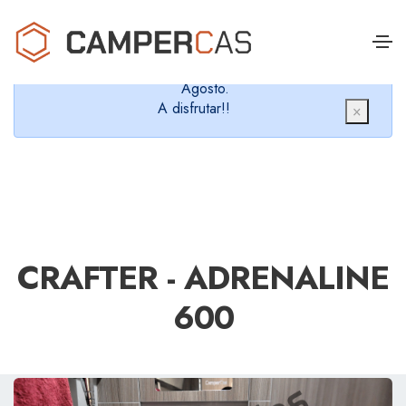
Cerramos en verano, que nos queremos dar un
chapuzón y refrescarnos.
Cerrados desde el 8 de Agosto hasta el 30 de
Agosto.
A disfrutar!!
×
CRAFTER - ADRENALINE
600