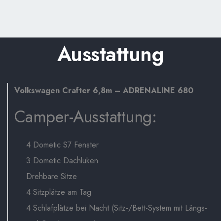
Ausstattung
Volkswagen Crafter 6,8m – ADRENALINE 680
Camper-Ausstattung:
4 Dometic S7 Fenster
3 Dometic Dachluken
Drehbare Sitze
4 Sitzplätze am Tag
4 Schlafplätze bei Nacht (Sitz-/Bett-System mit Längs-