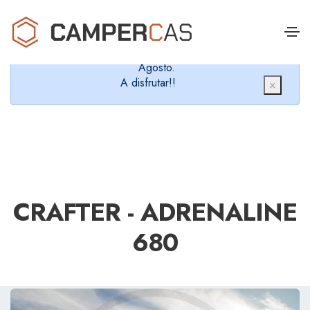
Cerramos en verano, que nos queremos dar un
chapuzón y refrescarnos.
Cerrados desde el 8 de Agosto hasta el 30 de
Agosto.
A disfrutar!!
×
CRAFTER - ADRENALINE
680