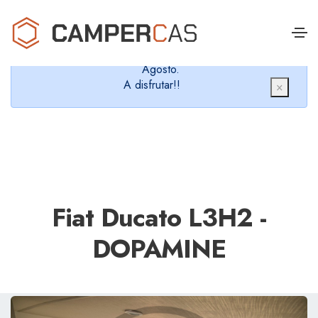
Cerramos en verano, que nos queremos dar un
chapuzón y refrescarnos.
Cerrados desde el 8 de Agosto hasta el 30 de
Agosto.
A disfrutar!!
×
Fiat Ducato L3H2 -
DOPAMINE