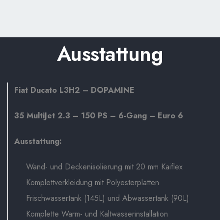
Ausstattung
Fiat Ducato L3H2 – DOPAMINE
35 MultiJet 2.3 – 150 PS – 6-Gang – Euro 6
Ausstattung:
Wand- und Deckenisolierung mit 20 mm Kaiflex
Komplettverkleidung mit Polyesterplatten
Frischwassertank (145L) und Abwassertank (90L)
Komplette Warm- und Kaltwasserinstallation