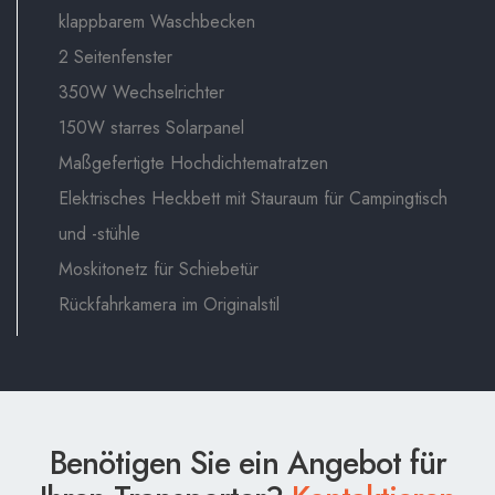
klappbarem Waschbecken
2 Seitenfenster
350W Wechselrichter
150W starres Solarpanel
Maßgefertigte Hochdichtematratzen
Elektrisches Heckbett mit Stauraum für Campingtisch
und -stühle
Moskitonetz für Schiebetür
Rückfahrkamera im Originalstil
Benötigen Sie ein Angebot für