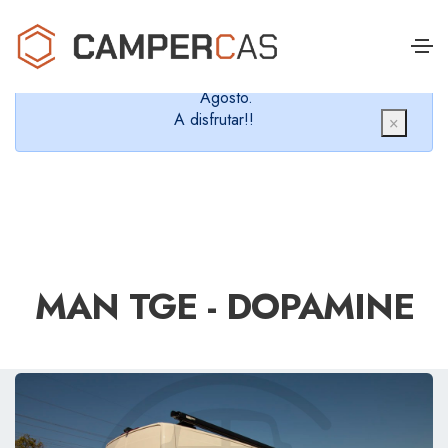
Cerramos en verano, que nos queremos dar un
chapuzón y refrescarnos.
Cerrados desde el 8 de Agosto hasta el 30 de
Agosto.
A disfrutar!!
×
MAN TGE - DOPAMINE