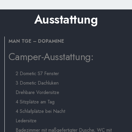
Ausstattung
MAN TGE – DOPAMINE
Camper-Ausstattung:
2 Dometic S7 Fenster
3 Dometic Dachluken
Drehbare Vordersitze
4 Sitzplätze am Tag
4 Schlafplätze bei Nacht
Ledersitze
Badezimmer mit maßgefertigter Dusche, WC mit