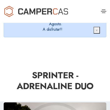
Cerramos en verano, que nos queremos dar un
chapuzón y refrescarnos.
Cerrados desde el 8 de Agosto hasta el 30 de
Agosto.
A disfrutar!!
×
SPRINTER -
ADRENALINE DUO