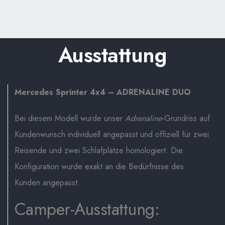
Ausstattung
Mercedes Sprinter 4x4 – ADRENALINE DUO
Bei diesem Modell wurde unser
Adrenaline
-Grundriss auf
Kundenwunsch individuell angepasst und offiziell für zwei
Reisende und zwei Schlafplätze homologiert. Die
Konfiguration wurde exakt an die Bedürfnisse des
Kunden angepasst.
Camper-Ausstattung: