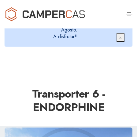
Cerramos en verano, que nos queremos dar un
chapuzón y refrescarnos.
Cerrados desde el 8 de Agosto hasta el 30 de
Agosto.
A disfrutar!!
×
Transporter 6 -
ENDORPHINE