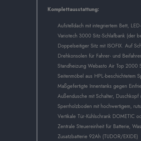
Komplettausstattung:
Aufstelldach mit integriertem Bett, LE
Variotech 3000 Sitz-Schlafbank (der b
Doppelseitiger Sitz mit ISOFIX. Auf Sc
Drehkonsolen für Fahrer- und Beifahrer
Standheizung Webasto Air Top 2000 STC
Seitenmöbel aus HPL-beschichtetem 
Maßgefertigte Innentanks gegen Einfri
Außendusche mit Schalter, Duschkopf 
Sperrholzboden mit hochwertigem, rut
Vertikale Tür-Kühlschrank DOMETIC od
Zentrale Steuereinheit für Batterie, W
Zusatzbatterie 92Ah (TUDOR/EXIDE)