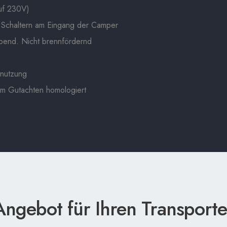
uf 230V)
t Schaltern am Eingang der Camper
bend. Nicht brennfördernd
nnutzung
hem Gutachten homologiert
Angebot für Ihren Transport