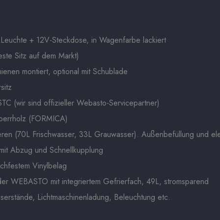
D-Leuchte + 12V-Steckdose, in Wagenfarbe lackiert
este Sitz auf dem Markt)
hienen montiert, optional mit Schublade
sitz
 (wir sind offizieller Webasto-Servicepartner)
Sperrholz (FORMICA)
eren (70L Frischwasser, 33L Grauwasser). Außenbefüllung und ele
mit Abzug und Schnellkupplung
schfestem Vinylbelag
er WEBASTO mit integriertem Gefrierfach, 49L, stromsparend
asserstände, Lichtmaschinenladung, Beleuchtung etc.