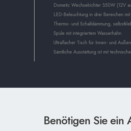
Dometic Wechselrichter 350W (12V a
LED-Beleuchtung in drei Bereichen mi
Thermo- und Schalldämmung, selbstkle
Spüle mit integriertem Wasserhahn
Ultraflacher Tisch für Innen- und Auße
Sämtliche Ausstattung ist mit technisc
Benötigen Sie ein 